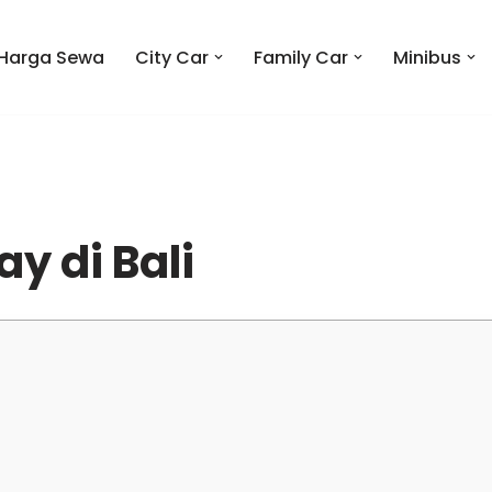
Harga Sewa
City Car
Family Car
Minibus
ay di Bali