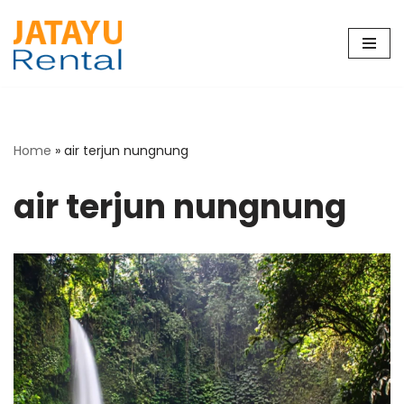
Skip
to
content
Home
»
air terjun nungnung
air terjun nungnung