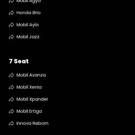
Mobil Agya
Honda Brio
Mobil Ayla
Mobil Jazz
7 Seat
Mobil Avanza
Mobil Xenia
Mobil Xpander
Mobil Ertiga
Innova Reborn