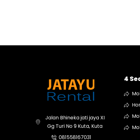
4 Se
Mob
Hon
Mob
Jalan Bhineka jati jaya XI
Gg Turi No 9 Kuta, Kuta
Mob
081558167031