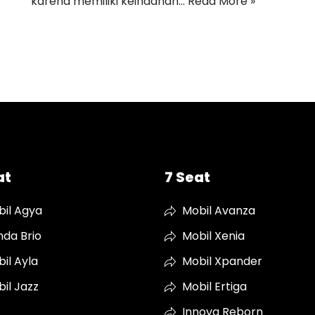
karena memiliki keindahan…
Read More »
at
7 Seat
il Agya
Mobil Avanza
da Brio
Mobil Xenia
il Ayla
Mobil Xpander
il Jazz
Mobil Ertiga
Innova Reborn