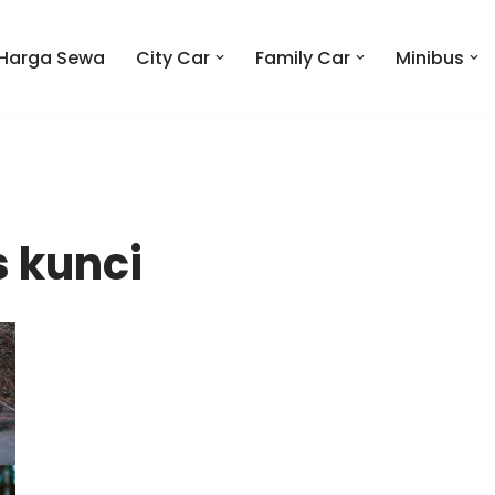
Harga Sewa
City Car
Family Car
Minibus
 kunci